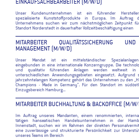
EINKAUFSACHBEARBEITER (M/W/D)
Unser Kundenunternehmen ist ein führender Herstelle
spezialisierte Kunststoffprodukte in Europa. Im Auftrag d
Unternehmens suchen wir zum nächstmöglichen Zeitpunkt fü
Standort Norderstedt in dauerhafter Vollzeitbeschäftigung einen
MITARBEITER QUALITÄTSSICHERUNG UN
MANAGEMENT (M/W/D)
Unser Mandat ist ein mittelständischer Spezialanlagen
eingebunden in eine internationale Konzerngruppe. Die technol
und qualitativ führenden Anlagen werden weltweit in
unterschiedlichen Anwendungsgebieten eingesetzt. Aufgrund s
jahrzehntelangen Kompetenz gehört das Unternehmen zu den „H
Champions - Made in Germany“. Für den Standort im südöstl
Einzugsbereich Hamburg...
MITARBEITER BUCHHALTUNG & BACKOFFICE (M/W/
Im Auftrag unseres Mandanten, einem renommierten, internat
tätigen hanseatischen Handelsunternehmen in der Hamb
Innenstadt, suchen wir im Rahmen der direkten Personalvermit
eine zuverlässige und strukturierte Persönlichkeit zur Unterst
unseres Teams im Bereich