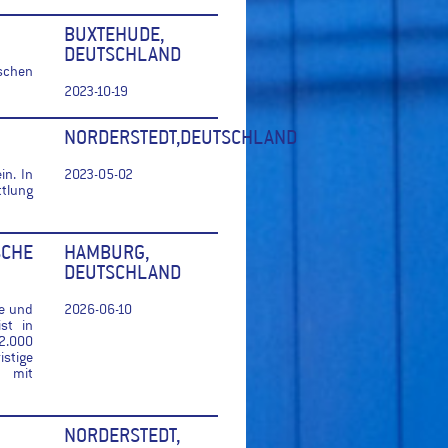
BUXTEHUDE,
DEUTSCHLAND
schen
2023-10-19
NORDERSTEDT,DEUTSCHLAND
in. In
2023-05-02
ttlung
SCHE
HAMBURG,
DEUTSCHLAND
te und
2026-06-10
st in
2.000
istige
g mit
NORDERSTEDT,