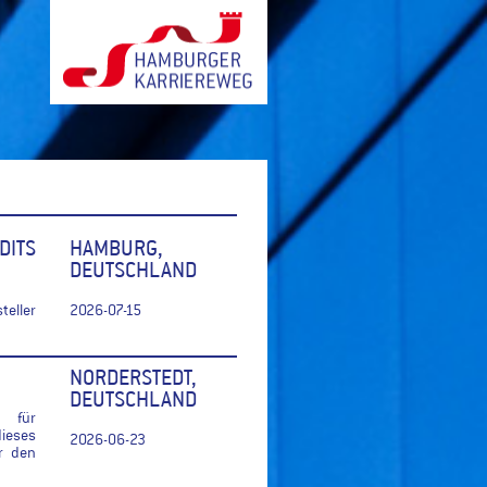
DITS
HAMBURG,
DEUTSCHLAND
eller
2026-07-15
NORDERSTEDT,
DEUTSCHLAND
r für
ieses
2026-06-23
r den