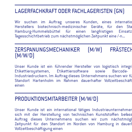
LAGERFACHKRAFT ODER FACHLAGERISTEN (GN)
Wir suchen im Auftrag unseres Kunden, eines internatio
Herstellers biotechnisch-medizinischer Geräte, für den Sta
Hamburg-Hummelsbüttel für einen langfristigen Einsa
Tagesschichtbetrieb zum nächstmöglichen Zeitpunkt eine /-n...
ZERSPANUNGSMECHANIKER (M/W) FRÄSTECH
(M/W/D)
Unser Kunde ist ein führender Hersteller von logistisch integr
Etikettiersystemen, Etikettiersoftware sowie Barcode
Industriedruckern. Im Auftrag dieses Unternehmens suchen wir f
Standort Hartenholm im Rahmen dauerhafter Vollzeitbeschäft
einen
PRODUKTIONSMITARBEITER (M/W/D)
Unser Kunde ist ein international tätiges Industrieunternehme
sich mit der Herstellung von technischen Kunststoffen befass
Auftrag dieses Unternehmens suchen wir zum nächstmögl
Zeitpunkt für den Standort im Norden von Hamburg in dauerh
Vollzeitbeschäftigung einen