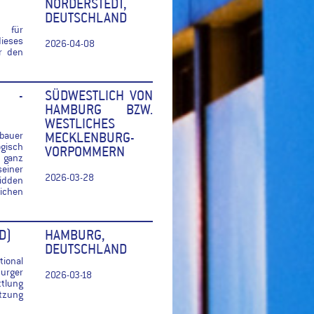
NORDERSTEDT,
DEUTSCHLAND
r für
ieses
2026-04-08
r den
D -
SÜDWESTLICH VON
HAMBURG BZW.
WESTLICHES
bauer
MECKLENBURG-
ogisch
VORPOMMERN
 ganz
einer
2026-03-28
idden
ichen
D)
HAMBURG,
DEUTSCHLAND
ional
urger
2026-03-18
tlung
ützung