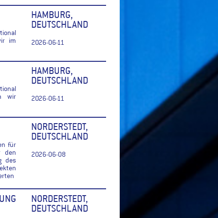
HAMBURG,
DEUTSCHLAND
ional
ir im
2026-06-11
HAMBURG,
DEUTSCHLAND
ional
n wir
2026-06-11
NORDERSTEDT,
DEUTSCHLAND
en für
r den
2026-06-08
g des
rekten
erten
UNG
NORDERSTEDT,
DEUTSCHLAND