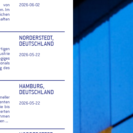
r von
2026-06-02
en. Im
ichen
haften
NORDERSTEDT,
DEUTSCHLAND
tigen
ustrie
2026-05-22
giges
ionals
ng des
HAMBURG,
DEUTSCHLAND
eller
lenten
2026-05-22
e bis
erten
Rahmen
n ...