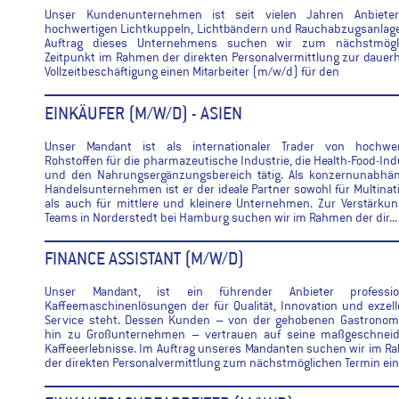
Unser Kundenunternehmen ist seit vielen Jahren Anbiete
hochwertigen Lichtkuppeln, Lichtbändern und Rauchabzugsanlag
Auftrag dieses Unternehmens suchen wir zum nächstmögl
Zeitpunkt im Rahmen der direkten Personalvermittlung zur dauer
Vollzeitbeschäftigung einen Mitarbeiter (m/w/d) für den
EINKÄUFER (M/W/D) - ASIEN
Unser Mandant ist als internationaler Trader von hochwer
Rohstoffen für die pharmazeutische Industrie, die Health-Food-Ind
und den Nahrungsergänzungsbereich tätig. Als konzernunabhän
Handelsunternehmen ist er der ideale Partner sowohl für Multinat
als auch für mittlere und kleinere Unternehmen. Zur Verstärku
Teams in Norderstedt bei Hamburg suchen wir im Rahmen der dir...
FINANCE ASSISTANT (M/W/D)
Unser Mandant, ist ein führender Anbieter profession
Kaffeemaschinenlösungen der für Qualität, Innovation und exzel
Service steht. Dessen Kunden – von der gehobenen Gastronomi
hin zu Großunternehmen – vertrauen auf seine maßgeschneid
Kaffeeerlebnisse. Im Auftrag unseres Mandanten suchen wir im 
der direkten Personalvermittlung zum nächstmöglichen Termin eine