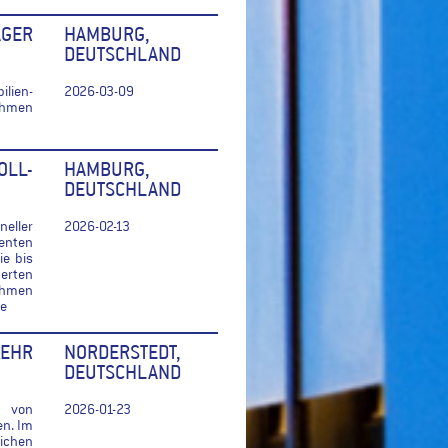
GER
HAMBURG,
DEUTSCHLAND
lien-
2026-03-09
Rahmen
OLL-
HAMBURG,
DEUTSCHLAND
eller
2026-02-13
lenten
e bis
erten
Rahmen
ne
EHR
NORDERSTEDT,
DEUTSCHLAND
r von
2026-01-23
en. Im
ichen