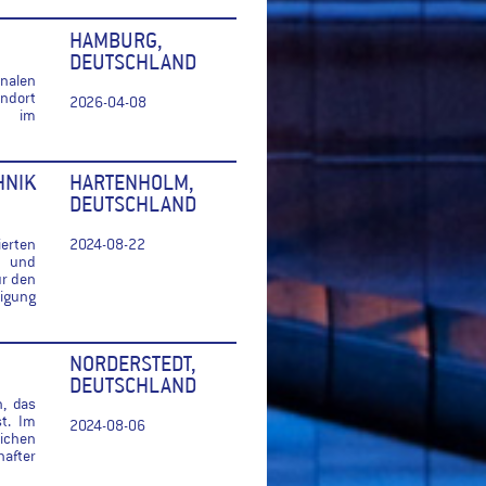
HAMBURG,
DEUTSCHLAND
nalen
ndort
2026-04-08
tz im
NIK
HARTENHOLM,
DEUTSCHLAND
ierten
2024-08-22
- und
ür den
igung
NORDERSTEDT,
DEUTSCHLAND
n, das
t. Im
2024-08-06
ichen
after