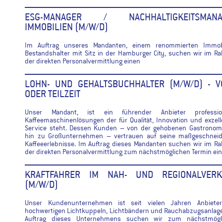
ESG-MANAGER / NACHHALTIGKEITSMANA
IMMOBILIEN (M/W/D)
Im Auftrag unseres Mandanten, einem renommierten Immobi
Bestandshalter mit Sitz in der Hamburger City, suchen wir im 
der direkten Personalvermittlung einen
LOHN- UND GEHALTSBUCHHALTER (M/W/D) - V
ODER TEILZEIT
Unser Mandant, ist ein führender Anbieter profession
Kaffeemaschinenlösungen der für Qualität, Innovation und exzel
Service steht. Dessen Kunden – von der gehobenen Gastronomi
hin zu Großunternehmen – vertrauen auf seine maßgeschneid
Kaffeeerlebnisse. Im Auftrag dieses Mandanten suchen wir im 
der direkten Personalvermittlung zum nächstmöglichen Termin ei
KRAFTFAHRER IM NAH- UND REGIONALVERK
(M/W/D)
Unser Kundenunternehmen ist seit vielen Jahren Anbiete
hochwertigen Lichtkuppeln, Lichtbändern und Rauchabzugsanlag
Auftrag dieses Unternehmens suchen wir zum nächstmögl