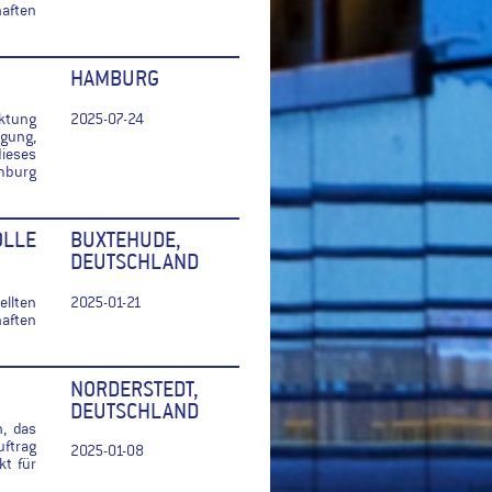
haften
HAMBURG
ktung
2025-07-24
gung,
ieses
mburg
OLLE
BUXTEHUDE,
DEUTSCHLAND
llten
2025-01-21
haften
NORDERSTEDT,
DEUTSCHLAND
n, das
uftrag
2025-01-08
t für