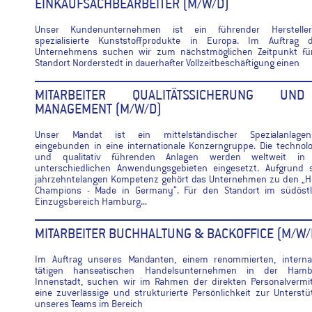
EINKAUFSACHBEARBEITER (M/W/D)
Unser Kundenunternehmen ist ein führender Herstelle
spezialisierte Kunststoffprodukte in Europa. Im Auftrag d
Unternehmens suchen wir zum nächstmöglichen Zeitpunkt fü
Standort Norderstedt in dauerhafter Vollzeitbeschäftigung einen
MITARBEITER QUALITÄTSSICHERUNG UN
MANAGEMENT (M/W/D)
Unser Mandat ist ein mittelständischer Spezialanlagen
eingebunden in eine internationale Konzerngruppe. Die technol
und qualitativ führenden Anlagen werden weltweit in
unterschiedlichen Anwendungsgebieten eingesetzt. Aufgrund s
jahrzehntelangen Kompetenz gehört das Unternehmen zu den „H
Champions - Made in Germany“. Für den Standort im südöstl
Einzugsbereich Hamburg...
MITARBEITER BUCHHALTUNG & BACKOFFICE (M/W/
Im Auftrag unseres Mandanten, einem renommierten, internat
tätigen hanseatischen Handelsunternehmen in der Hamb
Innenstadt, suchen wir im Rahmen der direkten Personalvermit
eine zuverlässige und strukturierte Persönlichkeit zur Unterst
unseres Teams im Bereich