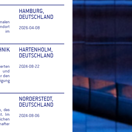
HAMBURG,
DEUTSCHLAND
nalen
ndort
2026-04-08
tz im
NIK
HARTENHOLM,
DEUTSCHLAND
ierten
2024-08-22
- und
ür den
igung
NORDERSTEDT,
DEUTSCHLAND
n, das
t. Im
2024-08-06
ichen
after