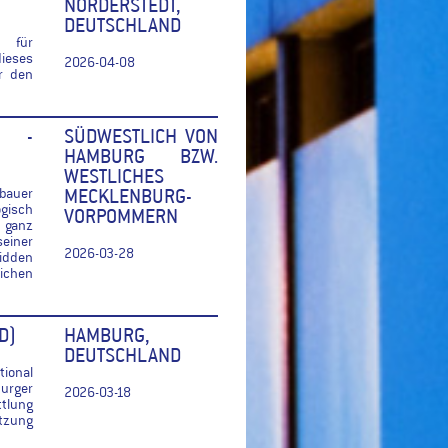
NORDERSTEDT,
DEUTSCHLAND
r für
ieses
2026-04-08
r den
D -
SÜDWESTLICH VON
HAMBURG BZW.
WESTLICHES
bauer
MECKLENBURG-
ogisch
VORPOMMERN
 ganz
einer
2026-03-28
idden
ichen
D)
HAMBURG,
DEUTSCHLAND
ional
urger
2026-03-18
tlung
ützung