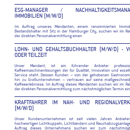
ESG-MANAGER / NACHHALTIGKEITSMANA
IMMOBILIEN (M/W/D)
Im Auftrag unseres Mandanten, einem renommierten Immobi
Bestandshalter mit Sitz in der Hamburger City, suchen wir im 
der direkten Personalvermittlung einen
LOHN- UND GEHALTSBUCHHALTER (M/W/D) - V
ODER TEILZEIT
Unser Mandant, ist ein führender Anbieter profession
Kaffeemaschinenlösungen der für Qualität, Innovation und exzel
Service steht. Dessen Kunden – von der gehobenen Gastronomi
hin zu Großunternehmen – vertrauen auf seine maßgeschneid
Kaffeeerlebnisse. Im Auftrag dieses Mandanten suchen wir im 
der direkten Personalvermittlung zum nächstmöglichen Termin ei
KRAFTFAHRER IM NAH- UND REGIONALVERK
(M/W/D)
Unser Kundenunternehmen ist seit vielen Jahren Anbiete
hochwertigen Lichtkuppeln, Lichtbändern und Rauchabzugsanlag
Auftrag dieses Unternehmens suchen wir zum nächstmögl