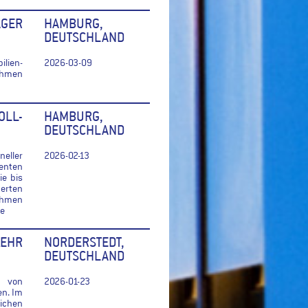
GER
HAMBURG,
DEUTSCHLAND
lien-
2026-03-09
Rahmen
OLL-
HAMBURG,
DEUTSCHLAND
eller
2026-02-13
lenten
e bis
erten
Rahmen
ne
EHR
NORDERSTEDT,
DEUTSCHLAND
r von
2026-01-23
en. Im
ichen