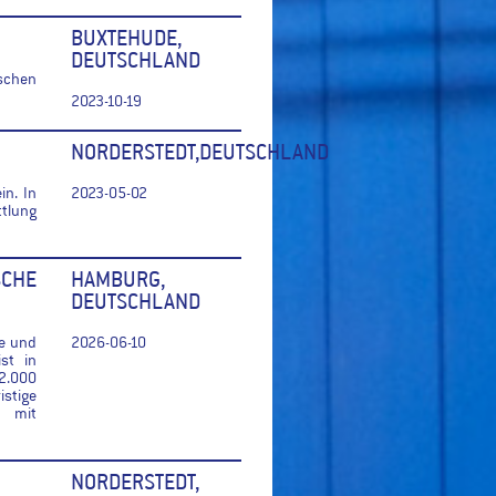
BUXTEHUDE,
DEUTSCHLAND
schen
2023-10-19
NORDERSTEDT,DEUTSCHLAND
in. In
2023-05-02
ttlung
SCHE
HAMBURG,
DEUTSCHLAND
te und
2026-06-10
st in
2.000
istige
g mit
NORDERSTEDT,