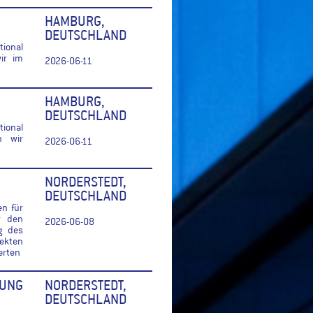
HAMBURG,
DEUTSCHLAND
ional
ir im
2026-06-11
HAMBURG,
DEUTSCHLAND
ional
n wir
2026-06-11
NORDERSTEDT,
DEUTSCHLAND
en für
r den
2026-06-08
g des
rekten
erten
UNG
NORDERSTEDT,
DEUTSCHLAND