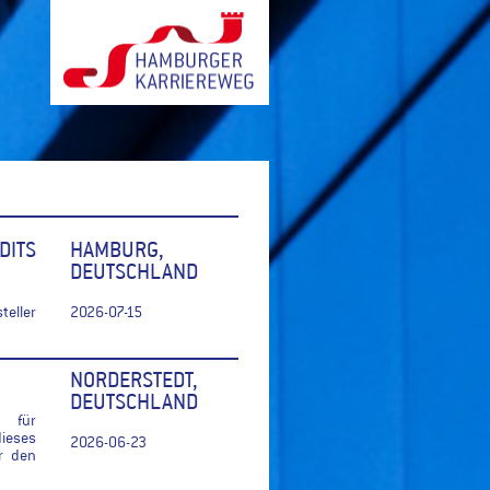
DITS
HAMBURG,
DEUTSCHLAND
eller
2026-07-15
NORDERSTEDT,
DEUTSCHLAND
r für
ieses
2026-06-23
r den