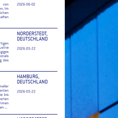
r von
2026-06-02
en. Im
ichen
haften
NORDERSTEDT,
DEUTSCHLAND
tigen
ustrie
2026-05-22
giges
ionals
ng des
HAMBURG,
DEUTSCHLAND
eller
lenten
2026-05-22
e bis
erten
Rahmen
n ...