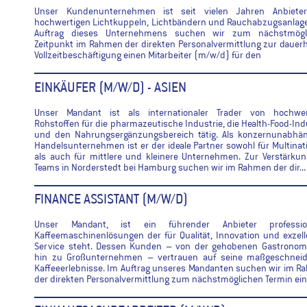
Unser Kundenunternehmen ist seit vielen Jahren Anbiete
hochwertigen Lichtkuppeln, Lichtbändern und Rauchabzugsanlag
Auftrag dieses Unternehmens suchen wir zum nächstmögl
Zeitpunkt im Rahmen der direkten Personalvermittlung zur dauer
Vollzeitbeschäftigung einen Mitarbeiter (m/w/d) für den
EINKÄUFER (M/W/D) - ASIEN
Unser Mandant ist als internationaler Trader von hochwer
Rohstoffen für die pharmazeutische Industrie, die Health-Food-Ind
und den Nahrungsergänzungsbereich tätig. Als konzernunabhän
Handelsunternehmen ist er der ideale Partner sowohl für Multinat
als auch für mittlere und kleinere Unternehmen. Zur Verstärku
Teams in Norderstedt bei Hamburg suchen wir im Rahmen der dir...
FINANCE ASSISTANT (M/W/D)
Unser Mandant, ist ein führender Anbieter profession
Kaffeemaschinenlösungen der für Qualität, Innovation und exzel
Service steht. Dessen Kunden – von der gehobenen Gastronomi
hin zu Großunternehmen – vertrauen auf seine maßgeschneid
Kaffeeerlebnisse. Im Auftrag unseres Mandanten suchen wir im 
der direkten Personalvermittlung zum nächstmöglichen Termin eine