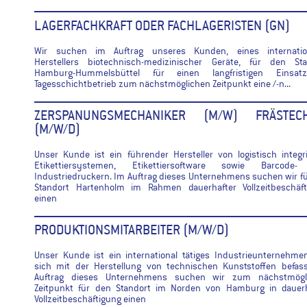
LAGERFACHKRAFT ODER FACHLAGERISTEN (GN)
Wir suchen im Auftrag unseres Kunden, eines internatio
Herstellers biotechnisch-medizinischer Geräte, für den Sta
Hamburg-Hummelsbüttel für einen langfristigen Einsa
Tagesschichtbetrieb zum nächstmöglichen Zeitpunkt eine /-n...
ZERSPANUNGSMECHANIKER (M/W) FRÄSTECH
(M/W/D)
Unser Kunde ist ein führender Hersteller von logistisch integr
Etikettiersystemen, Etikettiersoftware sowie Barcode
Industriedruckern. Im Auftrag dieses Unternehmens suchen wir f
Standort Hartenholm im Rahmen dauerhafter Vollzeitbeschäft
einen
PRODUKTIONSMITARBEITER (M/W/D)
Unser Kunde ist ein international tätiges Industrieunternehme
sich mit der Herstellung von technischen Kunststoffen befass
Auftrag dieses Unternehmens suchen wir zum nächstmögl
Zeitpunkt für den Standort im Norden von Hamburg in dauerh
Vollzeitbeschäftigung einen