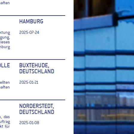
haften
HAMBURG
ktung
2025-07-24
gung,
ieses
mburg
OLLE
BUXTEHUDE,
DEUTSCHLAND
llten
2025-01-21
haften
NORDERSTEDT,
DEUTSCHLAND
n, das
uftrag
2025-01-08
t für