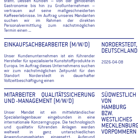
steht. Dessen Kunden – von der gehobenen
Gastronomie bis hin zu Großunternehmen –
vertrauen auf seine maßgeschneiderten
Kaffeeerlebnisse. Im Auftrag unseres Mandanten
suchen wir im Rahmen der direkten
Personalvermittlung zum nächstmöglichen
Termin einen ...
EINKAUFSACHBEARBEITER (M/W/D)
NORDERSTEDT,
DEUTSCHLAND
Unser Kundenunternehmen ist ein führender
Hersteller für spezialisierte Kunststoffprodukte in
2026-04-08
Europa. Im Auftrag dieses Unternehmens suchen
wir zum nächstmöglichen Zeitpunkt für den
Standort Norderstedt in dauerhafter
Vollzeitbeschäftigung einen
MITARBEITER QUALITÄTSSICHERUNG
SÜDWESTLICH
UND -MANAGEMENT (M/W/D)
VON
HAMBURG
Unser Mandat ist ein mittelständischer
BZW.
Spezialanlagenbauer eingebunden in eine
WESTLICHES
internationale Konzerngruppe. Die technologisch
MECKLENBURG
und qualitativ führenden Anlagen werden
VORPOMMERN
weltweit in ganz unterschiedlichen
Anwendungsgebieten eingesetzt. Aufgrund