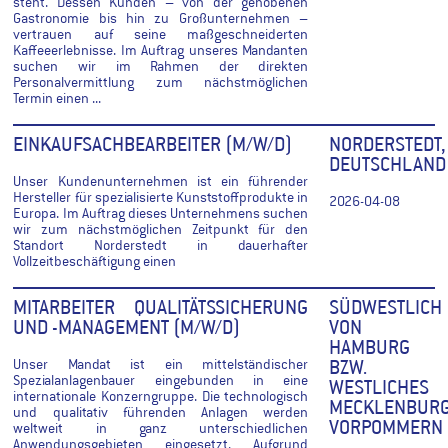
steht. Dessen Kunden – von der gehobenen
Gastronomie bis hin zu Großunternehmen –
vertrauen auf seine maßgeschneiderten
Kaffeeerlebnisse. Im Auftrag unseres Mandanten
suchen wir im Rahmen der direkten
Personalvermittlung zum nächstmöglichen
Termin einen ...
EINKAUFSACHBEARBEITER (M/W/D)
NORDERSTEDT,
DEUTSCHLAND
Unser Kundenunternehmen ist ein führender
Hersteller für spezialisierte Kunststoffprodukte in
2026-04-08
Europa. Im Auftrag dieses Unternehmens suchen
wir zum nächstmöglichen Zeitpunkt für den
Standort Norderstedt in dauerhafter
Vollzeitbeschäftigung einen
MITARBEITER QUALITÄTSSICHERUNG
SÜDWESTLICH
UND -MANAGEMENT (M/W/D)
VON
HAMBURG
Unser Mandat ist ein mittelständischer
BZW.
Spezialanlagenbauer eingebunden in eine
WESTLICHES
internationale Konzerngruppe. Die technologisch
MECKLENBURG
und qualitativ führenden Anlagen werden
VORPOMMERN
weltweit in ganz unterschiedlichen
Anwendungsgebieten eingesetzt. Aufgrund